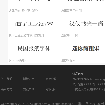
方正字迹-邢体草书繁体
方正颜宋简体_粗
造字工房云宋(非商用)常规体
汉仪书宋一简
民国报纸字体
迷你简粗宋
优品PPT
关于我们
版权声明
意见建议
优品PPT模板网（www.
站。包括PPT图表、PPT
联系方式
友链申请
网站地图
国内最大最权威的PPT下
Copyright © 2015-2023 ypppt.com All Rights Reserved.
津ICP备15001961号