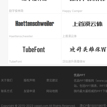
励字俊林简
Happy Camper
Haettenschweiler
上首漠云体
TubeFont
汉仪迪升英雄体W
优品PPT
关于我们
版权声明
意见建议
优品PPT模板网（www.
站。包括PPT图表、PPT
联系方式
友链申请
网站地图
国内最大最权威的PPT下
Copyright © 2015-2023 ypppt.com All Rights Reserved.
津ICP备15001961号