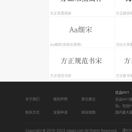
方正宋黑简体
方正颜宋
Aa细宋(非商业使用)
汉仪大宋
方正规范书宋
方正新书
优品PPT
关于我们
版权声明
意见建议
优品PPT
站。包括P
联系方式
友链申请
网站地图
国内最大
Copyright © 2015-2023 ypppt.com All Rights Reserved.
津ICP