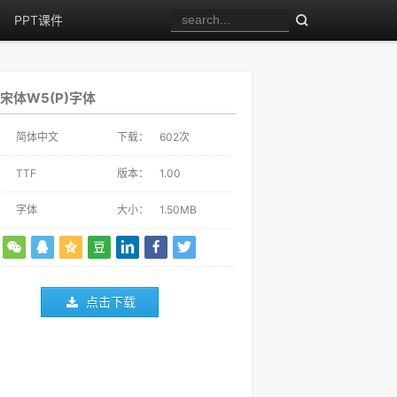
PPT课件
宋体W5(P)字体
：
简体中文
下载：
602
次
：
TTF
版本：
1.00
：
字体
大小：
1.50MB
点击下载