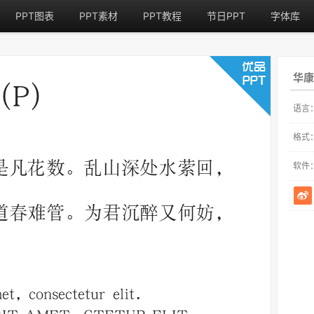
PPT图表
PPT素材
PPT教程
节日PPT
字体库
华康
语言
格式
软件