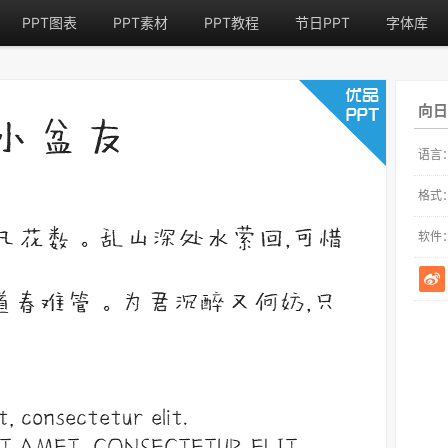
PPT图表
PPT素材
PPT教程
节日PPT
字体库
向日
语言
格式
软件