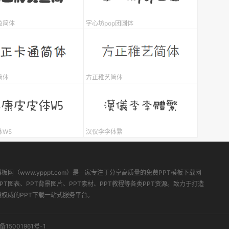
鱼简体
字心坊pop团圆体
简体
方正稚艺简体
体W5
汉仪李李体繁
模板网（www.ypppt.com）是一家专注于分享高质量的免费PPT模板下载网
PT图表、PPT背景图片、PPT素材、PPT教程等各类PPT资源。致力于打造
最权威的PPT下载一站式服务平台。
备15001961号-1