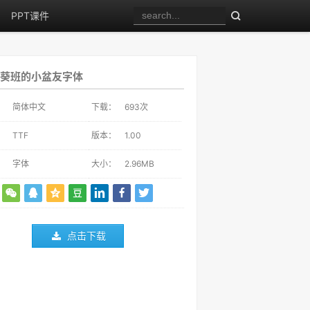
PPT课件
葵班的小盆友字体
：
简体中文
下载：
693
次
：
TTF
版本：
1.00
：
字体
大小：
2.96MB
点击下载