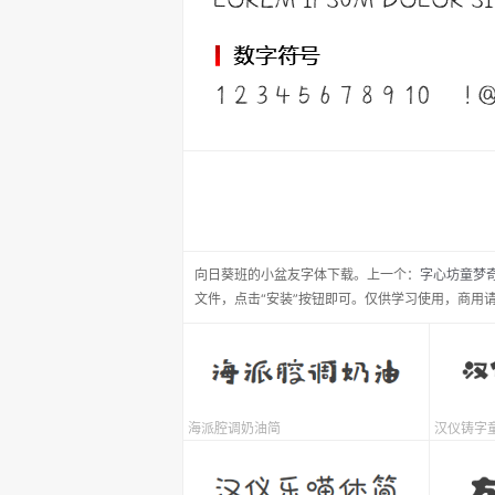
向日葵班的小盆友
字体下载。
上一个：
字心坊童梦
文件，点击“安装”按钮即可。仅供学习使用，商用
海派腔调奶油简
汉仪铸字