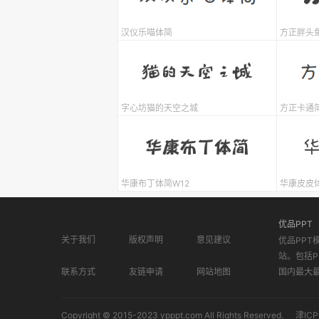
汉仪乐喵体简
方正胖头
字心坊猫的天空之城
方正卡通
华康布丁体简W12
华康皮皮
优品PPT
关于我们
版权声明
意见建议
优品PPT
站。包括P
联系方式
友链申请
网站地图
国内最大
Copyright © 2015-2023 ypppt.com All Rights Reserved.
津ICP