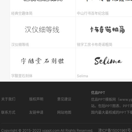
经典空趣体简
中山行书百年纪念版
汉仪细等线
锐字工房卡布奇诺粗简
字酷堂石刻体
Selima
优品PPT
关于我们
版权声明
意见建议
优品PPT模板网（www.
站。包括PPT图表、PPT
联系方式
友链申请
网站地图
国内最大最权威的PPT下
Copyright © 2015-2023 ypppt.com All Rights Reserved.
津ICP备15001961号