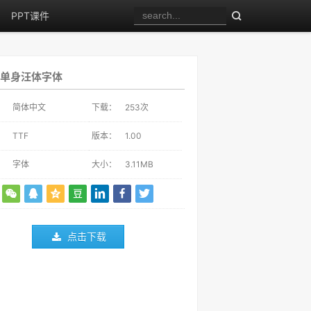
PPT课件
单身汪体字体
：
简体中文
下载：
253
次
：
TTF
版本：
1.00
：
字体
大小：
3.11MB
点击下载