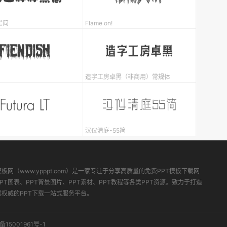
黑简
Flame on!
造字工房卓黑（非商用）常规体
汉仪清庭-55简
模板网（www.ypppt.com）是一家专注于分享高质量的免费PPT模板下载网
PT图表、PPT背景图片、PPT素材、PPT教程等各类PPT资源。致力于打造
最权威的PPT下载一站式服务平台。
备15001961号-1