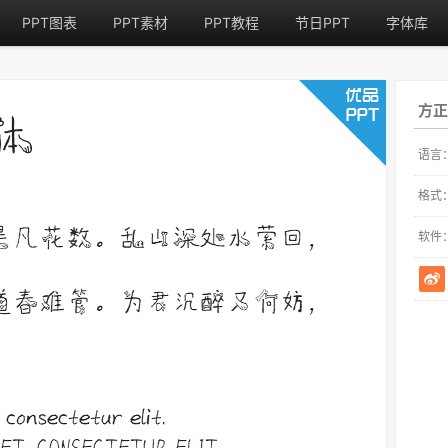
PPT图表
PPT素材
PPT教程
节日PPT
字体库
方正
语言
格式
软件