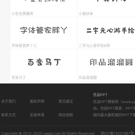
小豆岛黑糖简
小美好体
字体管家胖丫儿
二字元心游手绘B简
百变马丁
印品溜溜圆
优品PPT
关于我们
版权声明
意见建议
优品PPT模板网（www.
站。包括PPT图表、PPT
联系方式
友链申请
网站地图
国内最大最权威的PPT下
Copyright © 2015-2023 ypppt.com All Rights Reserved.
津ICP备15001961号