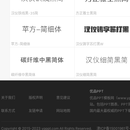
汉仪铁线黑-35简
方正雅士黑简
苹方-简细体
汉仪铸字苏打黑W
碳纤维中黑简体
汉仪细简黑简
优品PPT
关于我们
版权声明
意见建议
优品PPT模板网（www.
站。包括PPT图表、PPT
联系方式
友链申请
网站地图
国内最大最权威的PPT下
Copyright © 2015-2023 ypppt.com All Rights Reserved.
津ICP备15001961号