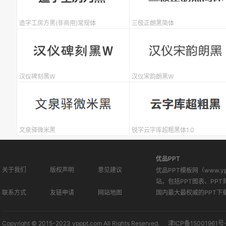
造字工房方黑(非商用)常规体
三极正朗黑简体
汉仪碑刻黑W
汉仪宋韵朗黑W
文泉驿微米黑
锐字云字库超粗黑体1.0
优品PPT
关于我们
版权声明
意见建议
优品PPT模板网（www.
站。包括PPT图表、PPT
联系方式
友链申请
网站地图
国内最大最权威的PPT下
Copyright © 2015-2023 ypppt.com All Rights Reserved.
津ICP备15001961号