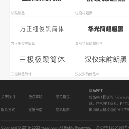
站酷酷黑
优设标题黑
方正细俊黑简体
青鸟华光简超粗黑
三极极黑简体
汉仪宋韵朗黑W
优品PPT
关于我们
版权声明
意见建议
优品PPT模板网（www.
站。包括PPT图表、PPT
联系方式
友链申请
网站地图
国内最大最权威的PPT下
Copyright © 2015-2023 ypppt.com All Rights Reserved.
津ICP备15001961号