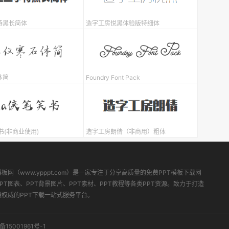
特黑长简体
造字工房悦黑体验版特细体
体简
Foundry Font Pack
书(非商业使用)
造字工房朗倩（非商用）粗体
模板网（www.ypppt.com）是一家专注于分享高质量的免费PPT模板下载网
PT图表、PPT背景图片、PPT素材、PPT教程等各类PPT资源。致力于打造
最权威的PPT下载一站式服务平台。
备15001961号-1