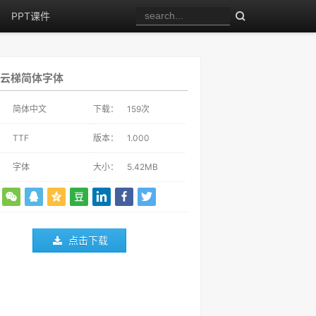
PPT课件
云梯简体字体
：
简体中文
下载：
159
次
：
TTF
版本：
1.000
：
字体
大小：
5.42MB
点击下载