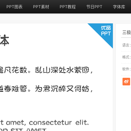
PPT图表
PPT素材
PPT教程
节日PPT
字体库
三极
语言
格式
软件