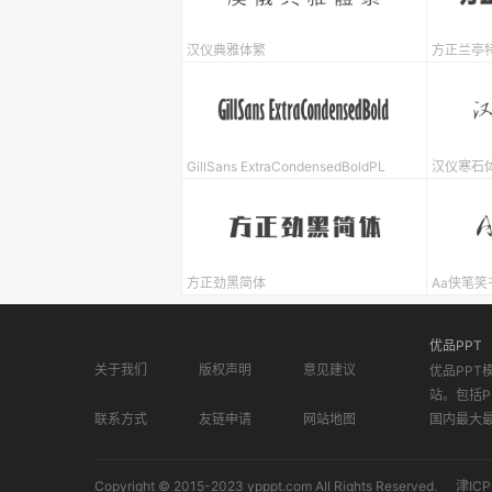
汉仪典雅体繁
方正兰亭
GillSans ExtraCondensedBoldPL
汉仪寒石
方正劲黑简体
Aa侠笔笑
优品PPT
关于我们
版权声明
意见建议
优品PPT
站。包括P
联系方式
友链申请
网站地图
国内最大
Copyright © 2015-2023 ypppt.com All Rights Reserved.
津ICP