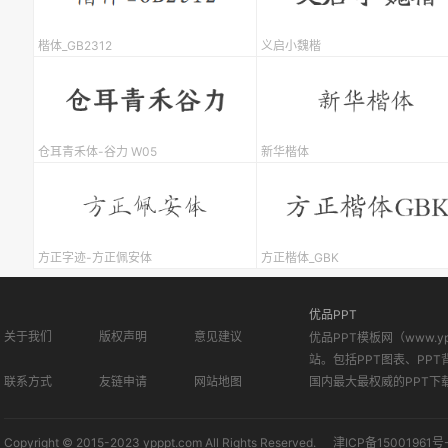
楷体_GB2312
义启小魏楷
仓耳青禾体-谷力 W05
新华楷体
方正字迹-方正佩安体
方正楷体_GBK
优品PPT
关于我们
版权声明
意见建议
优品PPT模板网（www.
站。包括PPT图表、PPT
联系方式
友链申请
网站地图
国内最大最权威的PPT下
Copyright © 2015-2023 ypppt.com All Rights Reserved.
津ICP备15001961号