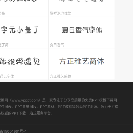
娃篆
腾祥泡泡体繁
盖丁简
夏日香气
-遇见字体
方正稚艺简体
模板网（www.ypppt.com）是一家专注于分享高质量的免费PPT模板下载网
PT图表、PPT背景图片、PPT素材、PPT教程等各类PPT资源。致力于打造
最权威的PPT下载一站式服务平台。
备15001961号-1