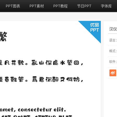
PPT图表
PPT素材
PPT教程
节日PPT
字体库
汉仪
语言
格式
软件