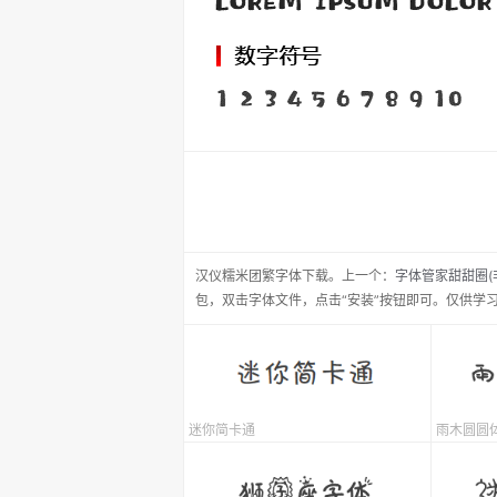
汉仪糯米团繁
字体下载。
上一个：
字体管家甜甜圈(
包，双击字体文件，点击“安装”按钮即可。仅供学
迷你简卡通
雨木圆圆