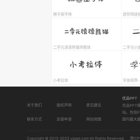
狮子座字体
迷你简娃
二字元滚滚熊猫简粗体
二字元小
小考拉体
字体视界
优品PPT
关于我们
版权声明
意见建议
优品PPT
站。包括P
联系方式
友链申请
网站地图
国内最大
Copyright © 2015-2023 ypppt.com All Rights Reserved.
津ICP