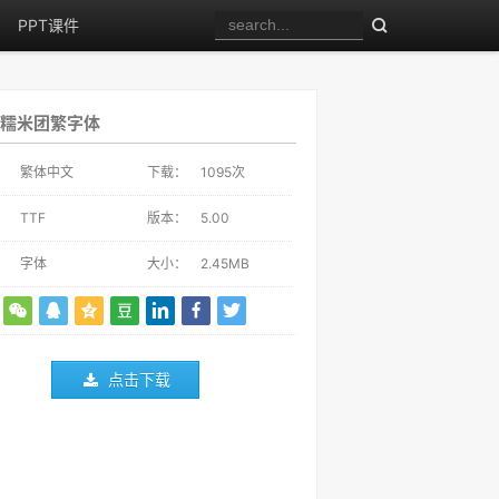
PPT课件
糯米团繁字体
：
繁体中文
下载：
1095
次
：
TTF
版本：
5.00
：
字体
大小：
2.45MB
点击下载