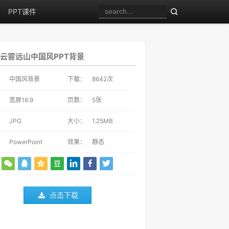
PPT课件
云雾远山中国风PPT背景
：
中国风背景
下载：
8642
次
：
宽屏16:9
页数：
5张
：
JPG
大小：
1.25MB
：
PowerPoint
效果：
静态
点击下载