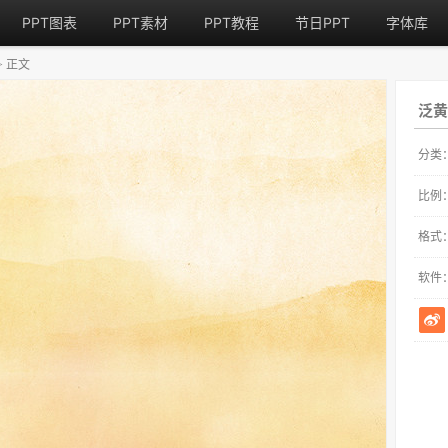
PPT图表
PPT素材
PPT教程
节日PPT
字体库
正文
>
泛黄
分类
比例
格式
软件