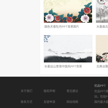
国色天香牡丹PPT背景图片
水墨画古
水墨远山意境中国风PPT背景
古典淡雅
优品PPT
关于我们
版权声明
意见建议
优品PPT
站。包括P
联系方式
友链申请
网站地图
国内最大