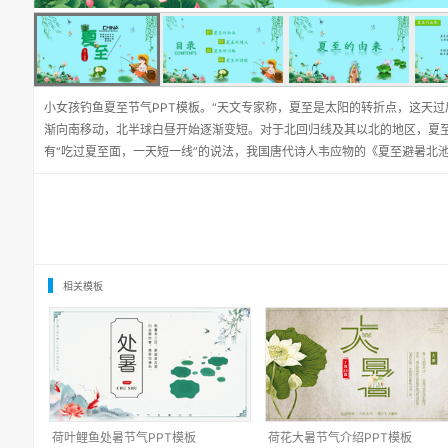
小女孩钓鱼夏至节气PPT模板。“天文专家称，夏至是太阳的转折点，这天过
渐向南移动，北半球白昼开始逐渐变短。对于北回归线及其以北的地区，夏
有“吃过夏至面，一天短一线”的说法，我国唐代诗人韦应物的《夏至避暑北池
相关模板
荷叶鲤鱼处暑节气PPT模板
荷花大暑节气介绍PPT模板