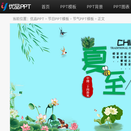
首页
PPT模板
PPT背景
PPT图表
当前位置：
优品PPT
节日PPT模板
节气PPT模板
正文
>
>
>