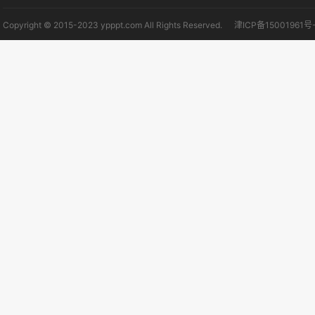
Copyright © 2015-2023 ypppt.com All Rights Reserved.
津ICP备15001961号