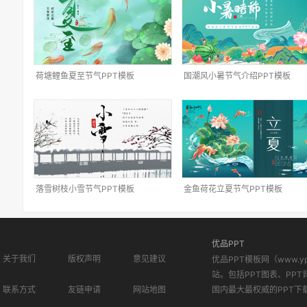
荷塘鲤鱼夏至节气PPT模板
国潮风小暑节气介绍PPT模板
落雪树枝小雪节气PPT模板
金鱼荷花立夏节气PPT模板
优品PPT
关于我们
版权声明
意见建议
优品PPT模板网（www.
站。包括PPT图表、PPT
联系方式
友链申请
网站地图
国内最大最权威的PPT下