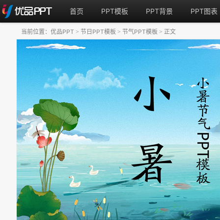
首页
PPT模板
PPT背景
PPT图表
当前位置：
优品PPT
节日PPT模板
节气PPT模板
正文
>
>
>