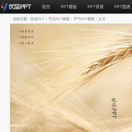
首页
PPT模板
PPT背景
PPT图表
当前位置：
优品PPT
节日PPT模板
节气PPT模板
正文
>
>
>