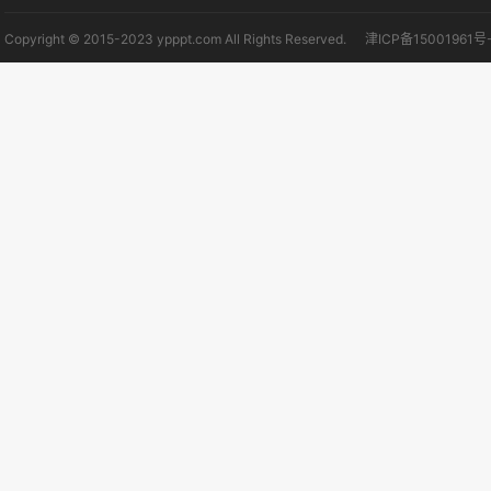
Copyright © 2015-2023 ypppt.com All Rights Reserved.
津ICP备15001961号