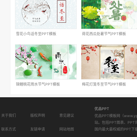
雪花小鸟话冬至PPT模板
荷花西瓜处暑节气PPT模板
锦鲤桃花雨水节气PPT模板
梅花灯笼冬至节气PPT模板
优品PPT
关于我们
版权声明
意见建议
优品PPT模板网（www.
站。包括PPT图表、PPT
联系方式
友链申请
网站地图
国内最大最权威的PPT下