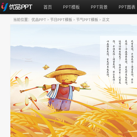
首页
PPT模板
PPT背景
PPT图表
当前位置：
优品PPT
节日PPT模板
节气PPT模板
正文
>
>
>