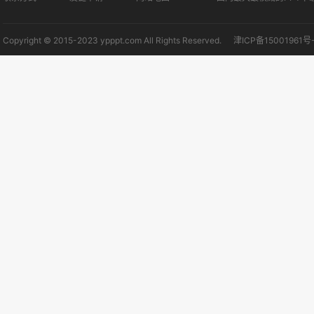
Copyright © 2015-2023 ypppt.com All Rights Reserved.
津ICP备15001961号