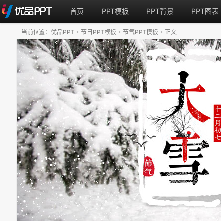
首页
PPT模板
PPT背景
PPT图表
当前位置：
优品PPT
节日PPT模板
节气PPT模板
正文
>
>
>