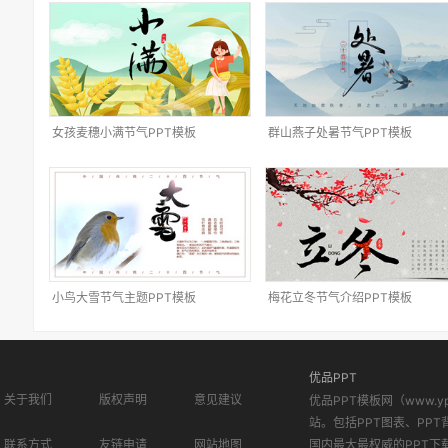
女孩麦穗小满节气PPT模板
群山燕子处暑节气PPT模板
小鸟大雪节气主题PPT模板
梅花立冬节气介绍PPT模板
优品PPT
关于我们
版权声明
意见建议
优品PPT模板网（www.
站。包括PPT图表、PPT
联系方式
友链申请
网站地图
国内最大最权威的PPT下