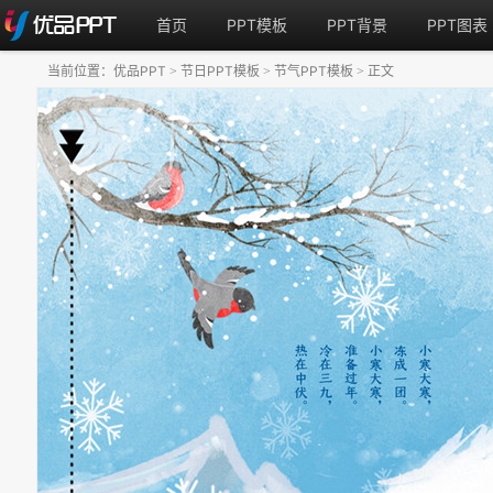
首页
PPT模板
PPT背景
PPT图表
当前位置：
优品PPT
节日PPT模板
节气PPT模板
正文
>
>
>