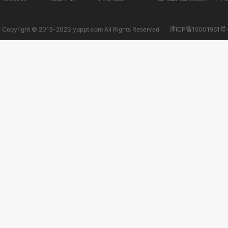
Copyright © 2015-2023 ypppt.com All Rights Reserved.
津ICP备15001961号