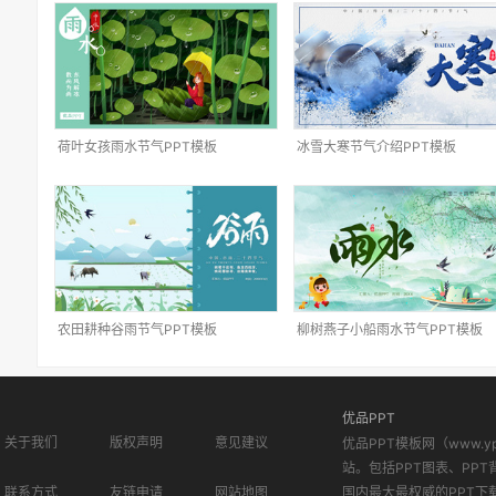
荷叶女孩雨水节气PPT模板
冰雪大寒节气介绍PPT模板
农田耕种谷雨节气PPT模板
柳树燕子小船雨水节气PPT模板
优品PPT
关于我们
版权声明
意见建议
优品PPT模板网（www.
站。包括PPT图表、PPT
联系方式
友链申请
网站地图
国内最大最权威的PPT下