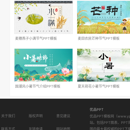
麦穗燕子小满节气PPT模板
麦田农民芒种节气PPT模板
国潮风小暑节气介绍PPT模板
夏天荷花小暑节气PPT模板
优品PPT
关于我们
版权声明
意见建议
优品PPT模板网（www.
站。包括PPT图表、PPT
联系方式
友链申请
网站地图
国内最大最权威的PPT下