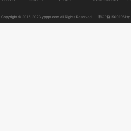
Copyright © 2015-2023 ypppt.com All Rights Reserved.
津ICP备15001961号