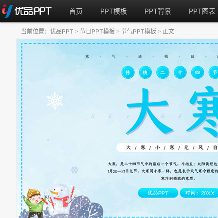
首页
PPT模板
PPT背景
PPT图表
当前位置：
优品PPT
节日PPT模板
节气PPT模板
正文
>
>
>