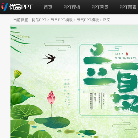
首页
PPT模板
PPT背景
PPT图表
当前位置：
优品PPT
节日PPT模板
节气PPT模板
正文
>
>
>