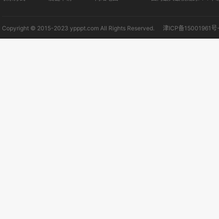
Copyright © 2015-2023 ypppt.com All Rights Reserved.
津ICP备15001961号