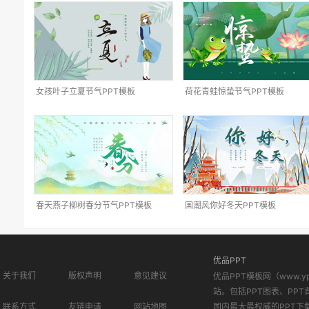
女孩叶子立夏节气PPT模板
荷花青蛙惊蛰节气PPT模板
春天燕子柳树春分节气PPT模板
国潮风你好冬天PPT模板
优品PPT
关于我们
版权声明
意见建议
优品PPT模板网（www.
站。包括PPT图表、PPT
联系方式
友链申请
网站地图
国内最大最权威的PPT下