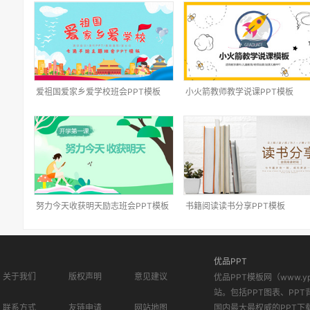
爱祖国爱家乡爱学校班会PPT模板
小火箭教师教学说课PPT模板
努力今天收获明天励志班会PPT模板
书籍阅读读书分享PPT模板
优品PPT
关于我们
版权声明
意见建议
优品PPT模板网（www.
站。包括PPT图表、PPT
联系方式
友链申请
网站地图
国内最大最权威的PPT下