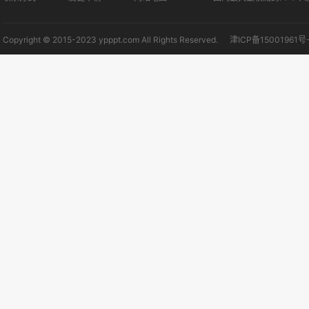
Copyright © 2015-2023 ypppt.com All Rights Reserved.
津ICP备15001961号