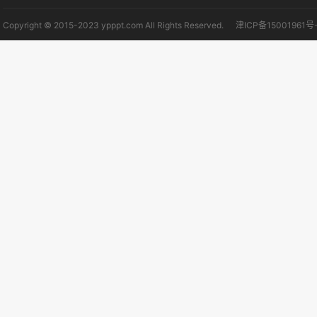
Copyright © 2015-2023 ypppt.com All Rights Reserved.
津ICP备15001961号