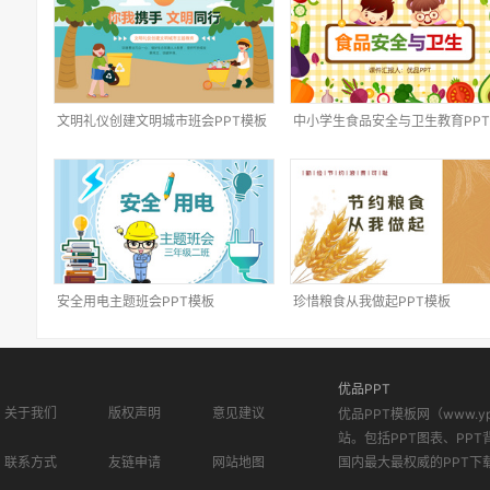
文明礼仪创建文明城市班会PPT模板
中小学生食品安全与卫生教育PP
板
安全用电主题班会PPT模板
珍惜粮食从我做起PPT模板
优品PPT
关于我们
版权声明
意见建议
优品PPT模板网（www.
站。包括PPT图表、PPT
联系方式
友链申请
网站地图
国内最大最权威的PPT下