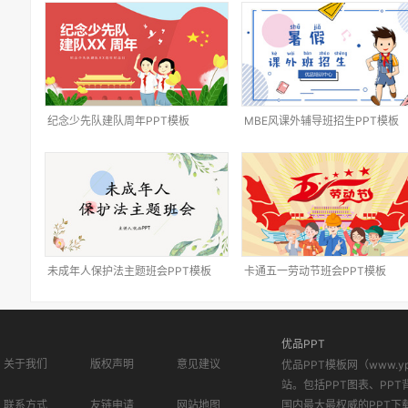
纪念少先队建队周年PPT模板
MBE风课外辅导班招生PPT模板
未成年人保护法主题班会PPT模板
卡通五一劳动节班会PPT模板
优品PPT
关于我们
版权声明
意见建议
优品PPT模板网（www.
站。包括PPT图表、PPT
联系方式
友链申请
网站地图
国内最大最权威的PPT下