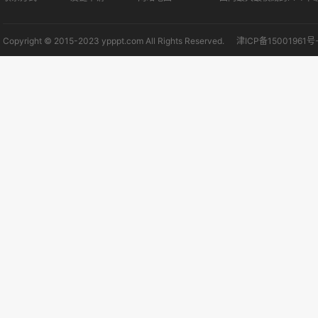
Copyright © 2015-2023 ypppt.com All Rights Reserved.
津ICP备15001961号