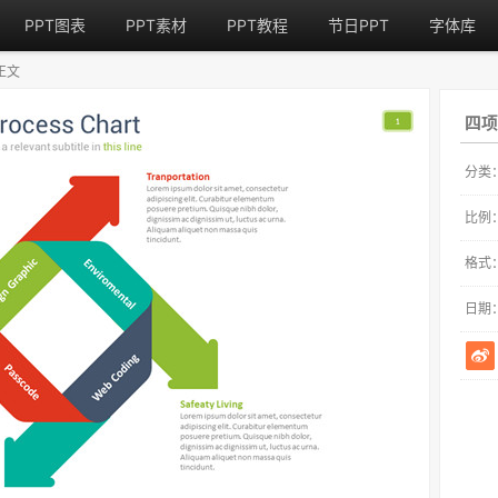
PPT图表
PPT素材
PPT教程
节日PPT
字体库
正文
四项
分类
比例
格式
日期