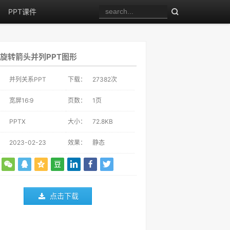
PPT课件
旋转箭头并列PPT图形
：
并列关系PPT
下载：
27382
次
：
宽屏16:9
页数：
1页
：
PPTX
大小：
72.8KB
：
2023-02-23
效果：
静态
点击下载