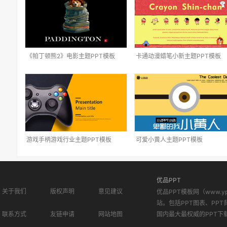
《帕丁顿熊2》电影主题PPT模板
卡通动漫蜡笔小新主题PPT模板
游戏手柄游戏行业主题PPT模板
可爱小黄人主题PPT模板
优品PPT
关于我们
版权声明
意见建议
优品PPT模板网（www.
站。包括PPT图表、PPT
联系方式
友链申请
网站地图
国内最大最权威的PPT下