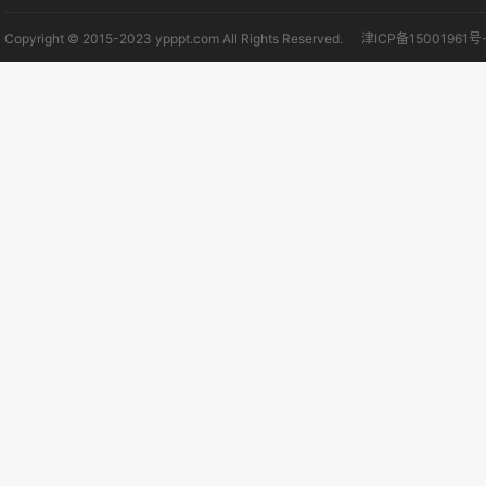
Copyright © 2015-2023 ypppt.com All Rights Reserved.
津ICP备15001961号