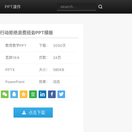
PPT课件
行动拒绝浪费班会PPT模板
：
教育教学PPT
下载：
3050
次
：
宽屏16:9
页数：
24页
：
PPTX
大小：
580KB
：
PowerPoint
效果：
动态
点击下载