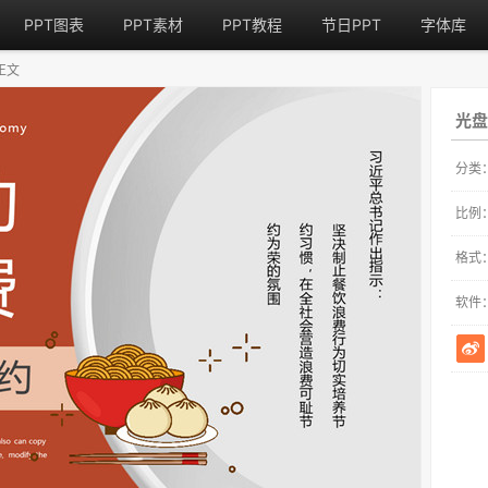
PPT图表
PPT素材
PPT教程
节日PPT
字体库
正文
光盘
分类
比例
格式
软件