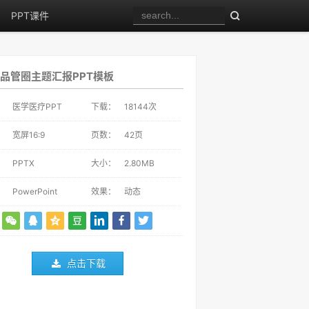
PPT课件
品管圈主题汇报PPT模板
：
医学医疗PPT
下载：
18144
次
：
宽屏16:9
页数：
42页
：
PPTX
大小：
2.80MB
：
PowerPoint
效果：
动态
点击下载