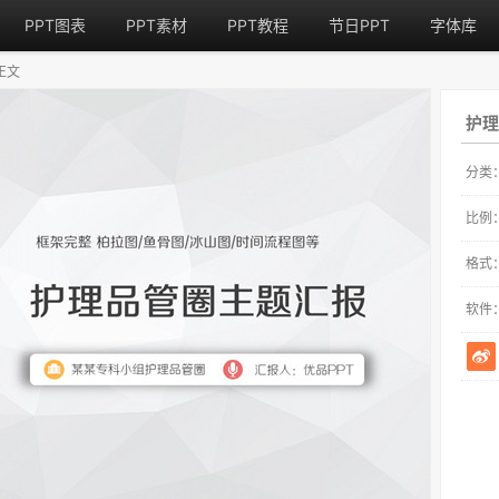
PPT图表
PPT素材
PPT教程
节日PPT
字体库
正文
护理
分类
比例
格式
软件