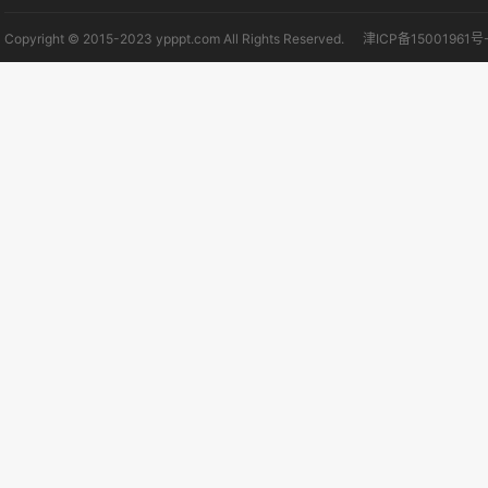
Copyright © 2015-2023 ypppt.com All Rights Reserved.
津ICP备15001961号