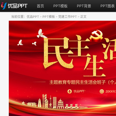
首页
PPT模板
PPT背景
PPT图表
当前位置：
优品PPT
PPT模板
党建工作PPT
正文
>
>
>