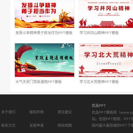
发扬斗争精神勇于担当作为PPT模板
学习井冈山精神PPT模板
大气天安门党政通用PPT模板
学习北大荒精神PPT模板
优品PPT
关于我们
版权声明
意见建议
优品PPT模板网（www.
站。包括PPT图表、PPT
联系方式
友链申请
网站地图
国内最大最权威的PPT下