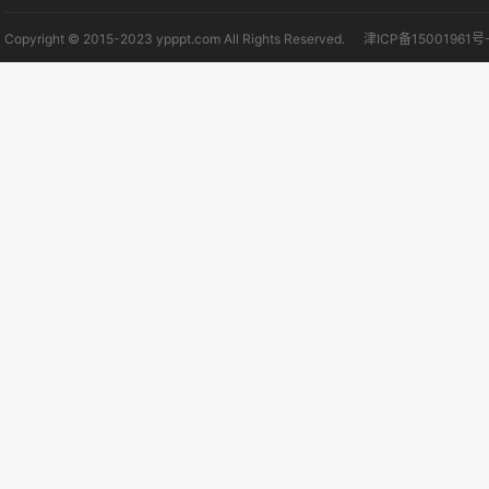
Copyright © 2015-2023 ypppt.com All Rights Reserved.
津ICP备15001961号