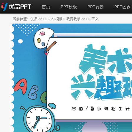
首页
PPT模板
PPT背景
PPT图表
当前位置：
优品PPT
PPT模板
教育教学PPT
正文
>
>
>