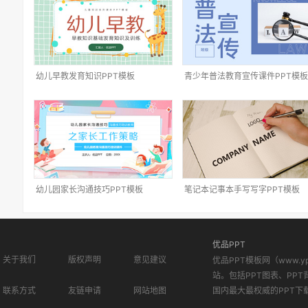
幼儿早教发育知识PPT模板
青少年普法教育宣传课件PPT模板
幼儿园家长沟通技巧PPT模板
笔记本记事本手写写字PPT模板
优品PPT
关于我们
版权声明
意见建议
优品PPT模板网（www.
站。包括PPT图表、PPT
联系方式
友链申请
网站地图
国内最大最权威的PPT下