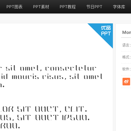
PPT图表
PPT素材
PPT教程
节日PPT
字体库
Mo
语言
格式
软件