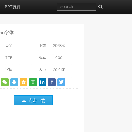
PPT课件
mo字体
：
英文
下载：
2068
次
：
TTF
版本：
1.000
：
字体
大小：
20.0KB
点击下载