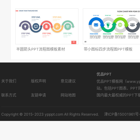
半圆箭头PPT流程图模板素材
带小图标四步流程图PPT模板
优品PPT
关于我们
版权声明
意见建议
优品PPT模板网（www.
站。包括PPT图表、PPT
联系方式
友链申请
网站地图
国内最大最权威的PPT下
Copyright © 2015-2023 ypppt.com All Rights Reserved.
津ICP备15001961号