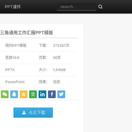
PPT课件
三角通用工作汇报PPT模板
：
简约PPT模板
下载：
273267
次
：
宽屏16:9
页数：
26页
：
PPTX
大小：
1.44MB
：
PowerPoint
效果：
动态
点击下载