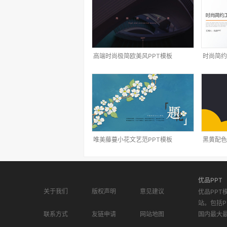
高端时尚极简欧美风PPT模板
时尚简约
唯美藤蔓小花文艺范PPT模板
黑黄配色
优品PPT
关于我们
版权声明
意见建议
优品PPT
站。包括P
联系方式
友链申请
网站地图
国内最大