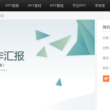
PPT图表
PPT素材
PPT教程
节日PPT
字体库
正文
简约
分类
比例
格式
软件