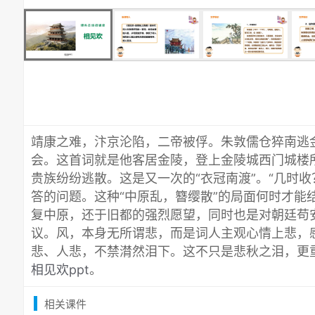
靖康之难，汴京沦陷，二帝被俘。朱敦儒仓猝南逃
会。这首词就是他客居金陵，登上金陵城西门城楼
贵族纷纷逃散。这是又一次的“衣冠南渡”。“几时
答的问题。这种“中原乱，簪缨散”的局面何时才能
复中原，还于旧都的强烈愿望，同时也是对朝廷苟
议。风，本身无所谓悲，而是词人主观心情上悲，
悲、人悲，不禁潸然泪下。这不只是悲秋之泪，更
相见欢ppt
。
相关课件