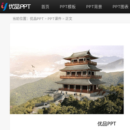
首页
PPT模板
PPT背景
PPT图表
当前位置：
优品PPT
PPT课件
正文
>
>