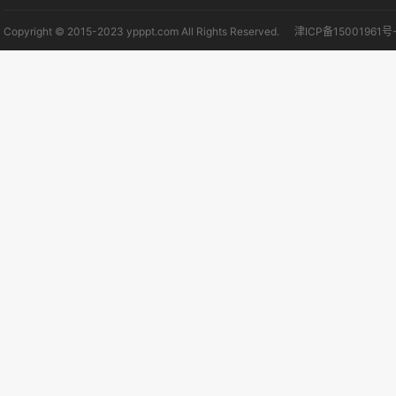
Copyright © 2015-2023 ypppt.com All Rights Reserved.
津ICP备15001961号