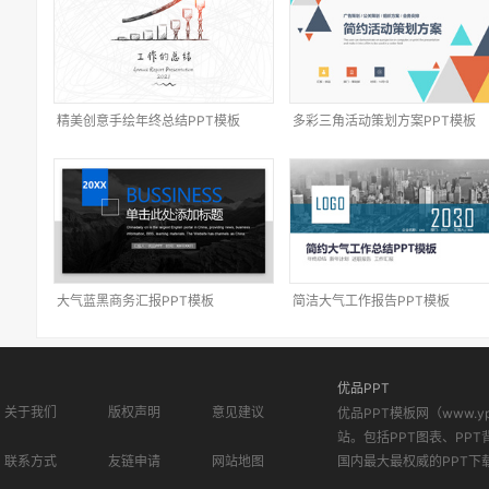
精美创意手绘年终总结PPT模板
多彩三角活动策划方案PPT模板
大气蓝黑商务汇报PPT模板
简洁大气工作报告PPT模板
优品PPT
关于我们
版权声明
意见建议
优品PPT模板网（www.
站。包括PPT图表、PPT
联系方式
友链申请
网站地图
国内最大最权威的PPT下