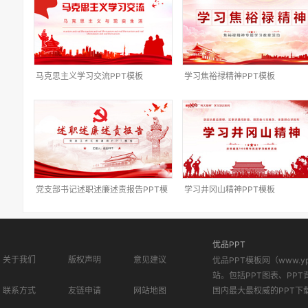
马克思主义学习交流PPT模板
学习焦裕禄精神PPT模板
党支部书记述职述廉述责报告PPT模
学习井冈山精神PPT模板
板
优品PPT
关于我们
版权声明
意见建议
优品PPT模板网（www.
站。包括PPT图表、PPT
联系方式
友链申请
网站地图
国内最大最权威的PPT下