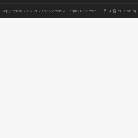
Copyright © 2015-2023 ypppt.com All Rights Reserved.
津ICP备15001961号