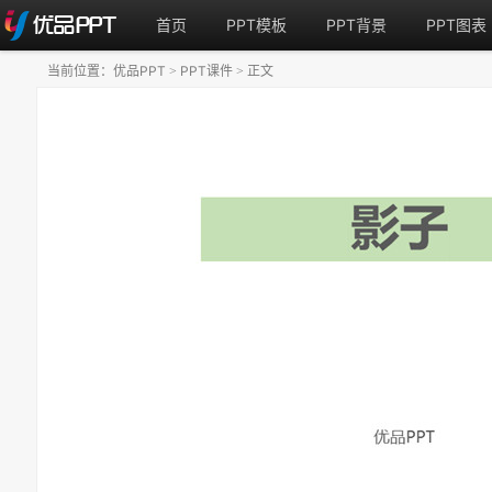
首页
PPT模板
PPT背景
PPT图表
当前位置：
优品PPT
PPT课件
正文
>
>