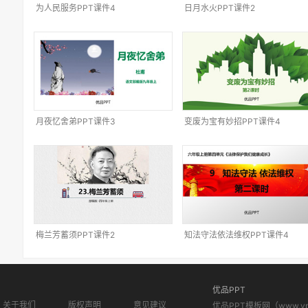
为人民服务PPT课件4
日月水火PPT课件2
月夜忆舍弟PPT课件3
变废为宝有妙招PPT课件4
梅兰芳蓄须PPT课件2
知法守法依法维权PPT课件4
优品PPT
关于我们
版权声明
意见建议
优品PPT模板网（www.