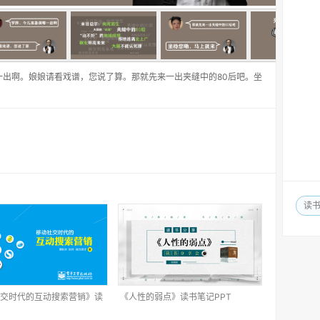
一出啊。娘娘请看戏谱，您说了算。那就先来一出夹缝中的80后吧。坐
读
交时代的互动搜索营销》读
《人性的弱点》读书笔记PPT
PT