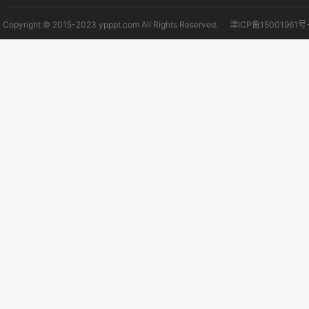
Copyright © 2015-2023 ypppt.com All Rights Reserved.
津ICP备15001961号