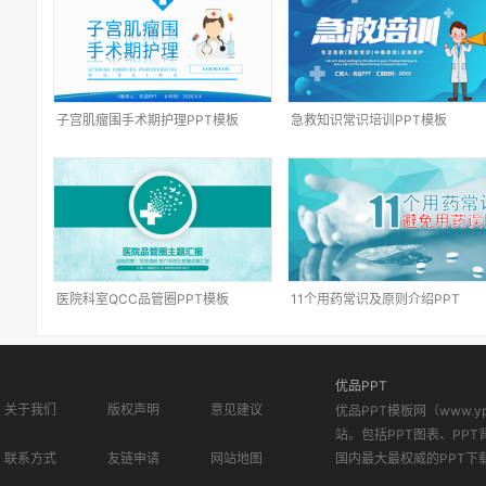
子宫肌瘤围手术期护理PPT模板
急救知识常识培训PPT模板
医院科室QCC品管圈PPT模板
11个用药常识及原则介绍PPT
优品PPT
关于我们
版权声明
意见建议
优品PPT模板网（www.
站。包括PPT图表、PPT
联系方式
友链申请
网站地图
国内最大最权威的PPT下