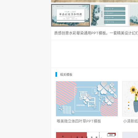
质感创意水彩晕染通用PPT模板。一套精美设计幻
相关模板
唯美微立体四叶草PPT模板
小清新纸