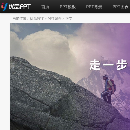
首页
PPT模板
PPT背景
PPT图表
当前位置：
优品PPT
PPT课件
正文
>
>