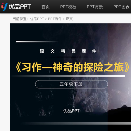
首页
PPT模板
PPT背景
PPT图表
当前位置：
优品PPT
PPT课件
正文
>
>