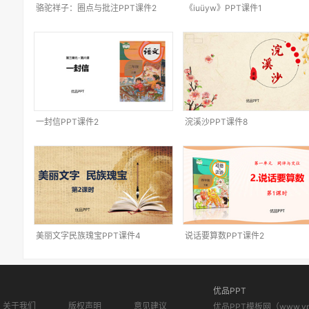
骆驼祥子：圈点与批注PPT课件2
《iuüyw》PPT课件1
一封信PPT课件2
浣溪沙PPT课件8
美丽文字民族瑰宝PPT课件4
说话要算数PPT课件2
优品PPT
关于我们
版权声明
意见建议
优品PPT模板网（www.