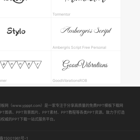
Tormentor
Ambergris Script Free Personal
nner
GoodVibrationsROB
模板网（www.ypppt.com）是一家专注于分享高质量的免费PPT模板下载网
PT图表、PPT背景图片、PPT素材、PPT教程等各类PPT资源。致力于打造
最权威的PPT下载一站式服务平台。
备15001961号-1