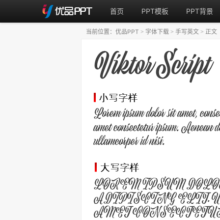
首页
PPT模板
PPT背景
当前位置：
优品PPT
字体下载
手写英文
正文
>
>
>