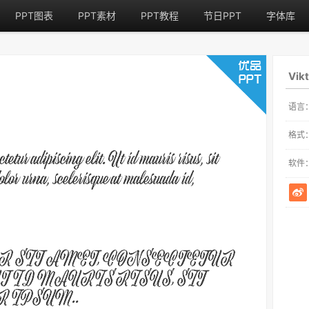
PPT图表
PPT素材
PPT教程
节日PPT
字体库
Vik
语言
格式
软件