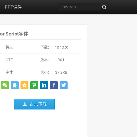
PPT课件
tor Script字体
：
英文
下载：
1040
次
：
OTF
版本：
1.001
：
字体
大小：
37.3KB
点击下载