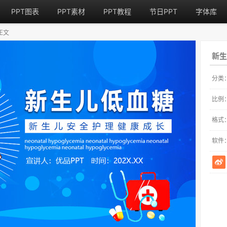
PPT图表
PPT素材
PPT教程
节日PPT
字体库
正文
新生
分类
比例
格式
软件