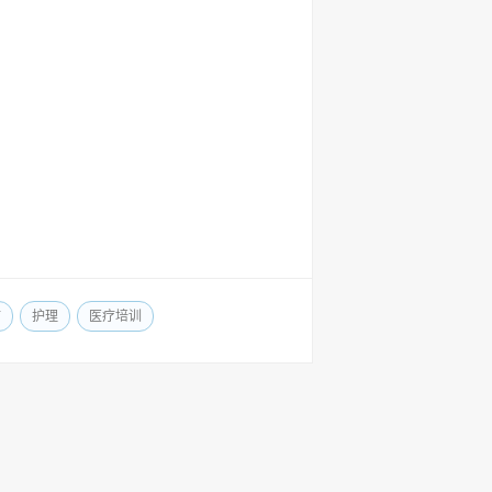
疗
护理
医疗培训