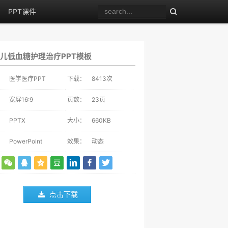
PPT课件
儿低血糖护理治疗PPT模板
：
医学医疗PPT
下载：
8413
次
：
宽屏16:9
页数：
23页
：
PPTX
大小：
660KB
：
PowerPoint
效果：
动态
点击下载