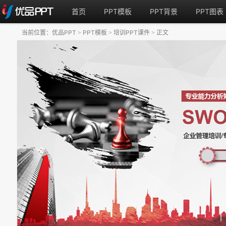
首页
PPT模板
PPT背景
PPT图表
当前位置：
优品PPT
PPT模板
培训PPT课件
正文
>
>
>