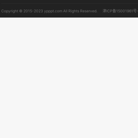
Copyright © 2015-2023 ypppt.com All Rights Reserved.
津ICP备15001961号