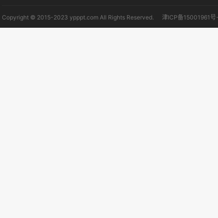
Copyright © 2015-2023 ypppt.com All Rights Reserved.
津ICP备15001961号