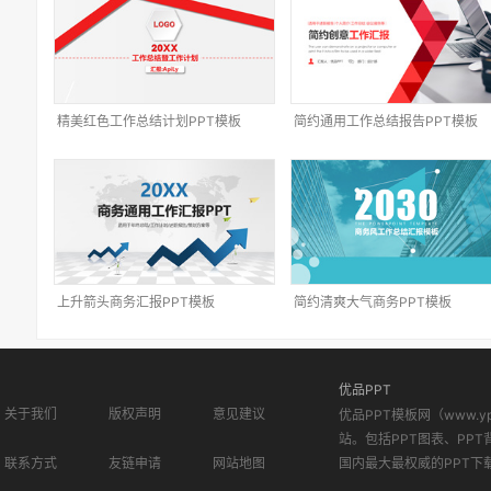
精美红色工作总结计划PPT模板
简约通用工作总结报告PPT模板
上升箭头商务汇报PPT模板
简约清爽大气商务PPT模板
优品PPT
关于我们
版权声明
意见建议
优品PPT模板网（www.
站。包括PPT图表、PPT
联系方式
友链申请
网站地图
国内最大最权威的PPT下