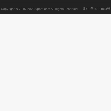
Copyright © 2015-2023 ypppt.com All Rights Reserved.
津ICP备15001961号