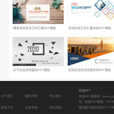
唯美自然花朵工作汇报PPT模板
简洁彩色工作汇报总结PPT模板
大气灰色年终报告PPT模板
时尚杂志风活动策划书PPT模板
优品PPT
关于我们
版权声明
意见建议
优品PPT模板网（www.
站。包括PPT图表、PPT
联系方式
友链申请
网站地图
国内最大最权威的PPT下