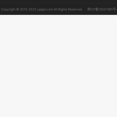
Copyright © 2015-2023 ypppt.com All Rights Reserved.
津ICP备15001961号